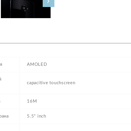
я
AMOLED
й
capacitive touchscreen
а
16M
рана
5.5" inch