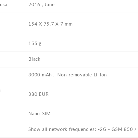
ска
2016 , June
154 Х 75.7 Х 7 mm
155 g
Black
3000 mAh , Non-removable Li-Ion
я
380 EUR
Nano-SIM
Show all network frequencies: -2G - GSM 850 