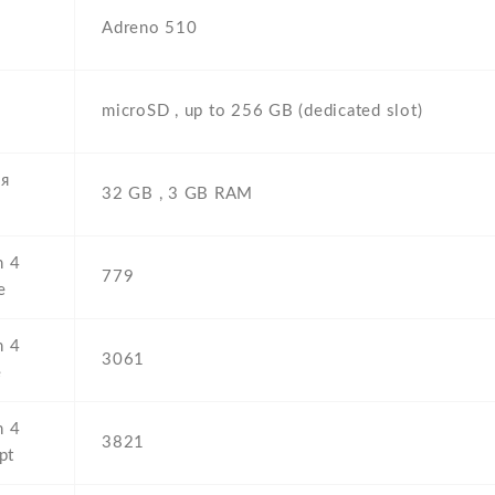
Adreno 510
р
microSD , up to 256 GB (dedicated slot)
я
32 GB , 3 GB RAM
h 4
779
e
h 4
3061
e
h 4
3821
pt