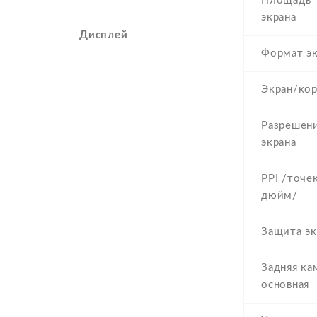
Площадь
экрана
Дисплей
Формат эк
Экран/кор
Разрешен
экрана
PPI /точе
дюйм/
Защита эк
Задняя ка
основная