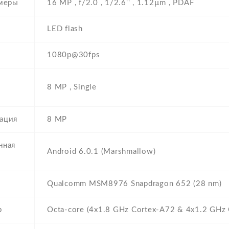
амеры
16 MP , f/2.0 , 1/2.6'' , 1.12µm , PDAF
LED flash
1080p@30fps
8 MP , Single
ация
8 MP
нная
Android 6.0.1 (Marshmallow)
Qualcomm MSM8976 Snapdragon 652 (28 nm)
р
Octa-core (4x1.8 GHz Cortex-A72 & 4x1.2 GHz 