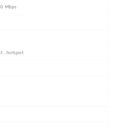
50 Mbps
t , hotspot