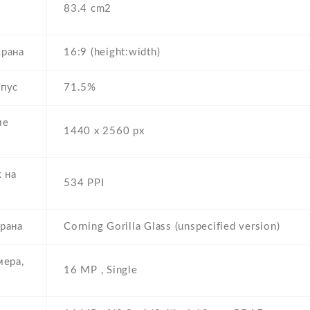
83.4 cm2
рана
16:9 (height:width)
пус
71.5%
ие
1440 x 2560 px
к на
534 PPI
рана
Corning Gorilla Glass (unspecified version)
мера,
16 MP , Single