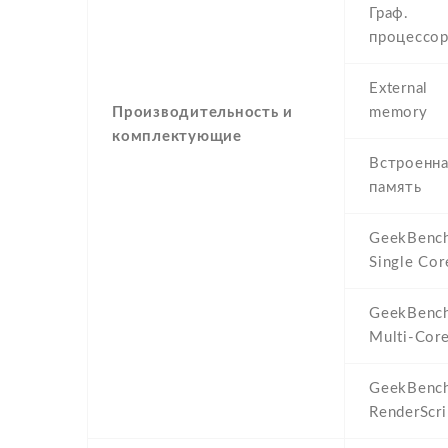
Граф.
процессо
External
Производительность и
memory
комплектующие
Встроенна
память
GeekBenc
Single Cor
GeekBenc
Multi-Cor
GeekBenc
RenderScri