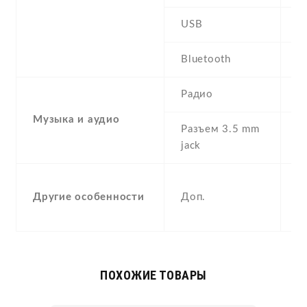
USB
m
Bluetooth
4
Радио
F
Музыка и аудио
Разъем 3.5 mm
Y
jack
-
Другие особенности
Доп.
A
F
ПОХОЖИЕ ТОВАРЫ