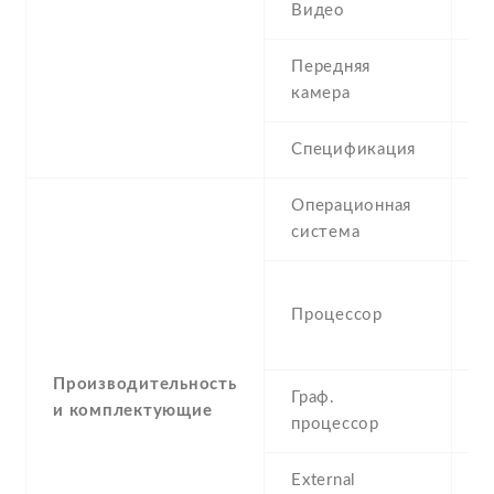
Видео
7
Передняя
8
камера
Спецификация
8
Операционная
A
система
ed
-
Процессор
G
A
Производительность
Граф.
и комплектующие
-
процессор
External
m