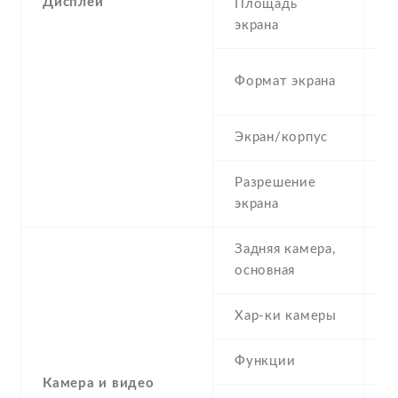
Дисплей
Площадь
6
экрана
1
Формат экрана
(
Экран/корпус
6
Разрешение
7
экрана
Задняя камера,
8
основная
Хар-ки камеры
-
Функции
L
Камера и видео