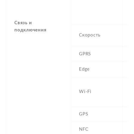
-4
4 
1
Связь и
подключения
H
Скорость
M
GPRS
Y
Edge
Y
W
Wi-Fi
b
D
GPS
Y
NFC
N