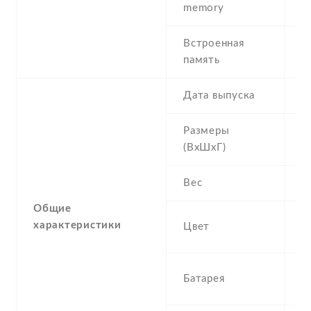
memory
Встроенная
1
память
Дата выпуска
2
Размеры
1
(ВхШхГ)
1
Вес
1
Общие
Re
характеристики
Цвет
P
2
Батарея
I