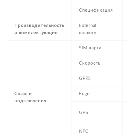
Спецификация
5
Производительность
External
и комплектующие
memory
SIM карта
D
Скорость
GPRS
Y
Связь и
Edge
Y
подключения
A
GPS
G
NFC
N