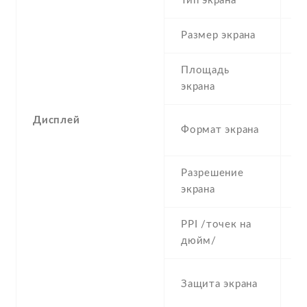
Тип экрана
1
Размер экрана
5
Площадь
c
экрана
Дисплей
1
Формат экрана
(
Разрешение
1
экрана
PPI /точек на
4
дюйм/
C
Защита экрана
G