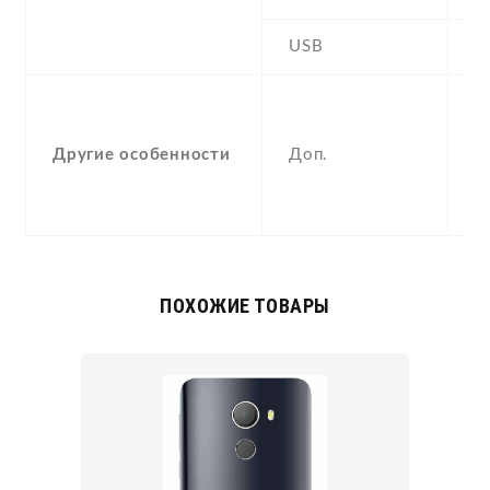
USB
Y
-
F
Другие особенности
Доп.
(
p
a
ПОХОЖИЕ ТОВАРЫ