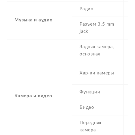
Радио
Y
Музыка и аудио
Разъем 3.5 mm
Y
jack
Задняя камера,
1
основная
-
Хар-ки камеры
(
Функции
L
Камера и видео
Видео
Y
Передняя
5
камера