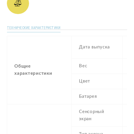
ТЕХНИЧЕСКИЕ ХАРАКТЕРИСТИКИ
N
Дата выпуска
2
Вес
1
Общие
характеристики
Цвет
B
Батарея
2
Сенсорный
c
экран
t