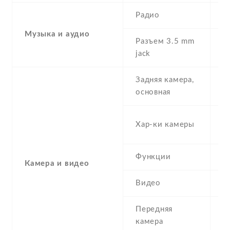
Радио
Y
Музыка и аудио
Разъем 3.5 mm
Y
jack
Задняя камера,
1
основная
-
Хар-ки камеры
(
Функции
L
Камера и видео
Видео
Y
Передняя
1
камера