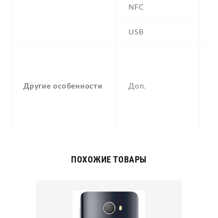
NFC
Y
USB
Y
-
F
(
Другие особенности
Доп.
p
a
c
ПОХОЖИЕ ТОВАРЫ