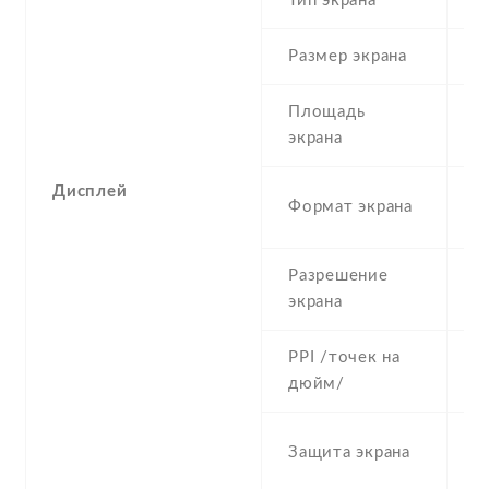
Тип экрана
1
Размер экрана
6
Площадь
c
экрана
Дисплей
1
Формат экрана
(
Разрешение
7
экрана
PPI /точек на
2
дюйм/
S
Защита экрана
re