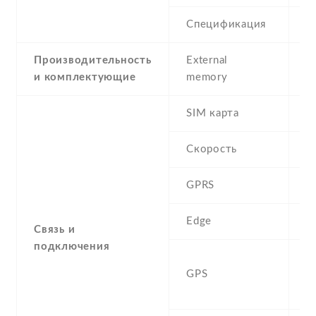
Спецификация
1
Производительность
External
и комплектующие
memory
SIM карта
D
Скорость
GPRS
Y
Edge
Y
Связь и
подключения
A
GPS
G
G