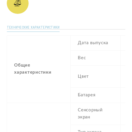
ТЕХНИЧЕСКИЕ ХАРАКТЕРИСТИКИ
Дата выпуска
O
Вес
1
Общие
характеристики
Bl
Цвет
B
Батарея
4
Сенсорный
c
экран
t