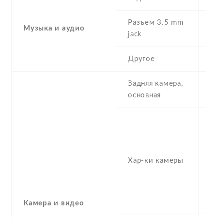
Разъем 3.5 mm
Музыка и аудио
N
jack
Другое
-
Задняя камера,
5
основная
-
(w
,
L
Хар-ки камеры
f/
1
(
M
Камера и видео