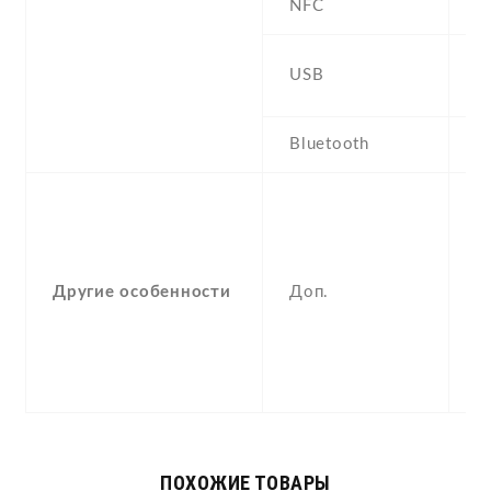
NFC
Y
U
USB
U
Bluetooth
5
-
F
(u
op
Другие особенности
Доп.
a
g
,
i
ПОХОЖИЕ ТОВАРЫ