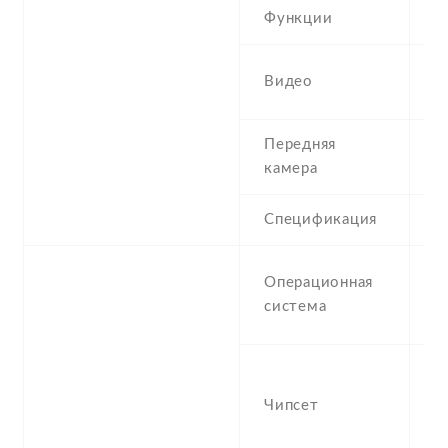
Функции
H
1
Видео
g
Передняя
1
камера
Спецификация
1
A
Операционная
G
система
S
-
M
Чипсет
D
1