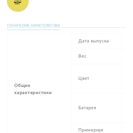
ТЕХНИЧЕСКИЕ ХАРАКТЕРИСТИКИ
Дата выпуска
2
Вес
1
M
Цвет
R
Общие
T
характеристики
4
Батарея
P
r
Примерная