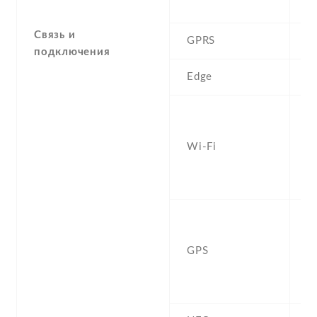
5
Связь и
GPRS
Y
подключения
Edge
Y
W
a
Wi-Fi
d
Fi
h
Ye
b
GPS
G
,
Q