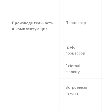
-
(
Процессор
C
Производительность
4
и комплектующие
C
Граф.
-
процессор
M
External
N
memory
1
Встроенная
R
память
8
D