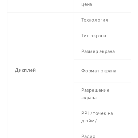
4
цена
Технология
A
Тип экрана
1
Размер экрана
6
1
Дисплей
Формат экрана
(
Разрешение
1
экрана
PPI /точек на
4
дюйм/
Радио
N