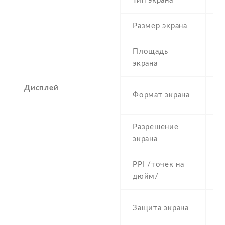
Тип экрана
1
Размер экрана
5
Площадь
c
экрана
Дисплей
1
Формат экрана
(
Разрешение
7
экрана
PPI /точек на
2
дюйм/
C
Защита экрана
G