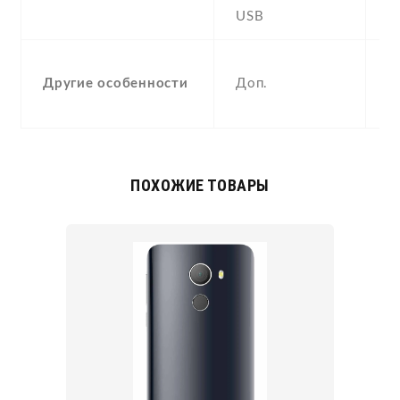
USB
Y
p
Другие особенности
Доп.
a
c
ПОХОЖИЕ ТОВАРЫ