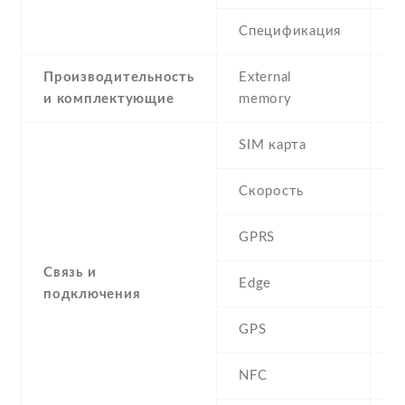
Спецификация
5
Производительность
External
и комплектующие
memory
SIM карта
Скорость
GPRS
Y
Связь и
Edge
Y
подключения
GPS
A
NFC
N