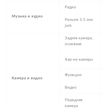
Радио
Y
Музыка и аудио
Разъем 3.5 mm
Y
jack
Задняя камера,
1
основная
-
Хар-ки камеры
(
Функции
L
Камера и видео
Видео
Y
Передняя
5
камера