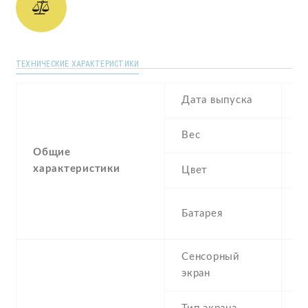
ТЕХНИЧЕСКИЕ ХАРАКТЕРИСТИКИ
Дата выпуска
A
Вес
1
Общие
характеристики
Цвет
B
2
Батарея
I
Сенсорный
c
экран
t