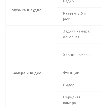
Радио
Y
Музыка и аудио
Разъем 3.5 mm
Y
jack
Задняя камера,
8
основная
-
Хар-ки камеры
(s
μ
Функции
L
Камера и видео
Видео
Y
Передняя
2
камера