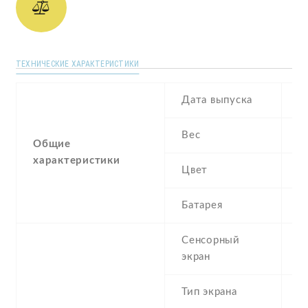
ТЕХНИЧЕСКИЕ ХАРАКТЕРИСТИКИ
Дата выпуска
J
Вес
1
Общие
характеристики
Цвет
B
Батарея
3
Сенсорный
c
экран
t
Тип экрана
1