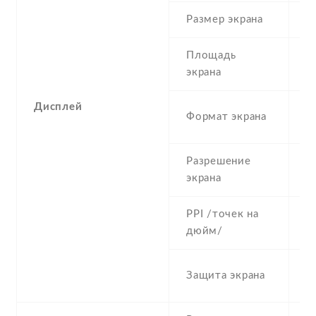
Размер экрана
4
Площадь
c
экрана
Дисплей
1
Формат экрана
(
Разрешение
7
экрана
PPI /точек на
3
дюйм/
C
Защита экрана
G