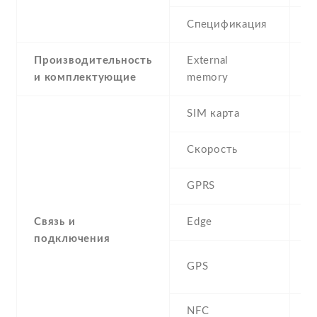
Спецификация
2
Производительность
External
и комплектующие
memory
SIM карта
D
Скорость
GPRS
Y
Связь и
Edge
Y
подключения
A
GPS
G
NFC
N