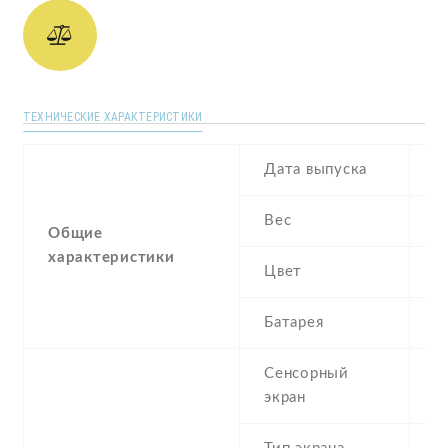
ТЕХНИЧЕСКИЕ ХАРАКТЕРИСТИКИ
Дата выпуска
M
Вес
1
Общие
характеристики
Цвет
B
Батарея
3
Сенсорный
c
экран
t