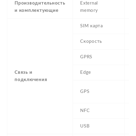
Производительность
External
и комплектующие
memory
SIM карта
Скорость
GPRS
Y
Связь и
Edge
Y
подключения
A
GPS
G
NFC
N
USB
Y