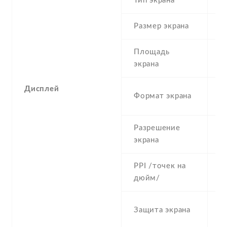
Тип экрана
1
Размер экрана
5
Площадь
c
экрана
Дисплей
1
Формат экрана
(
Разрешение
1
экрана
PPI /точек на
4
дюйм/
C
Защита экрана
G