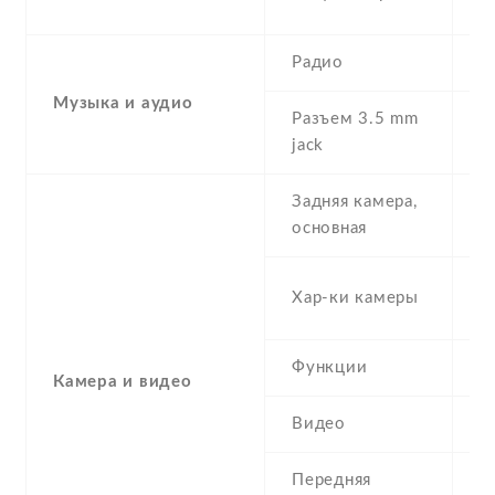
G
Радио
Y
Музыка и аудио
Разъем 3.5 mm
Y
jack
Задняя камера,
8
основная
-
Хар-ки камеры
(
Функции
L
Камера и видео
Видео
Y
Передняя
5