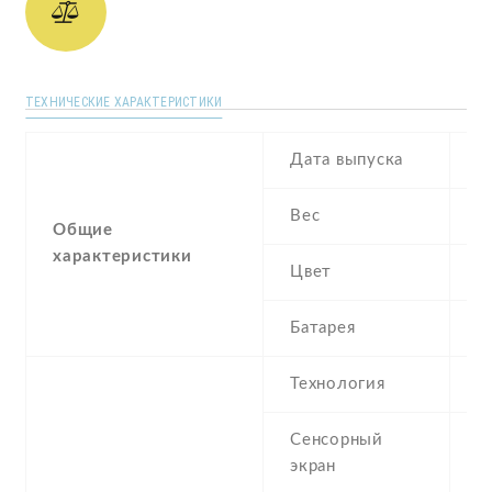
ТЕХНИЧЕСКИЕ ХАРАКТЕРИСТИКИ
Дата выпуска
O
Вес
1
Общие
характеристики
Цвет
B
Батарея
3
Технология
Сенсорный
c
экран
t