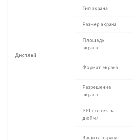
Тип экрана
1
Размер экрана
5
Площадь
c
экрана
Дисплей
1
Формат экрана
(
Разрешение
7
экрана
PPI /точек на
2
дюйм/
C
Защита экрана