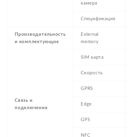
камера
Спецификация
5
Производительность
External
и комплектующие
memory
SIM карта
D
Скорость
GPRS
Y
Связь и
Edge
Y
подключения
GPS
A
NFC
N