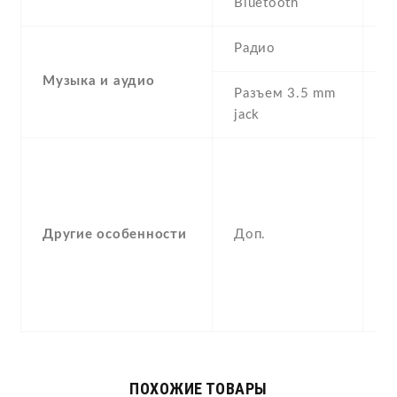
Bluetooth
2
Радио
Музыка и аудио
Разъем 3.5 mm
Y
jack
S
M
pl
M
Другие особенности
Доп.
p
v
-
P
ПОХОЖИЕ ТОВАРЫ