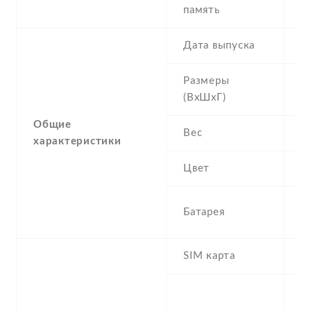
память
Дата выпуска
2
Размеры
1
(ВхШхГ)
Общие
Вес
0
характеристики
Цвет
B
1
Батарея
L
SIM карта
M
S
f