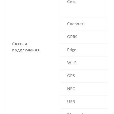
Сеть
8
1
Скорость
H
GPRS
Y
Связь и
Edge
Y
подключения
Wi-Fi
W
GPS
Y
NFC
USB
m