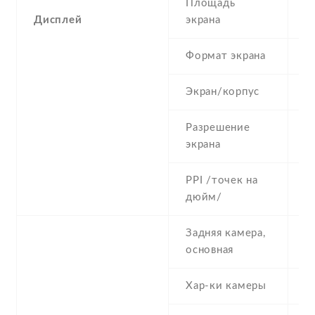
Площадь
4
Дисплей
экрана
Формат экрана
5
Экран/корпус
6
Разрешение
4
экрана
PPI /точек на
2
дюйм/
Задняя камера,
5
основная
Хар-ки камеры
5