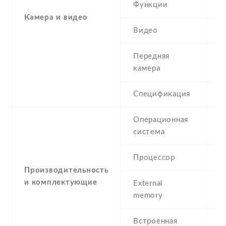
Функции
L
Камера и видео
Видео
Y
Передняя
0
камера
Спецификация
N
Операционная
M
система
P
Процессор
Производительность
и комплектующие
External
N
memory
Встроенная