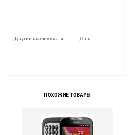
S
p
M
-
Другие особенности
Доп.
M
p
m
i
D
ПОХОЖИЕ ТОВАРЫ