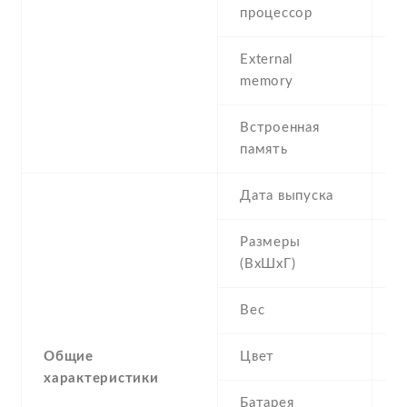
P
процессор
External
m
memory
(d
Встроенная
5
память
Дата выпуска
2
Размеры
1
(ВхШхГ)
Вес
1
Общие
Цвет
B
характеристики
Батарея
2