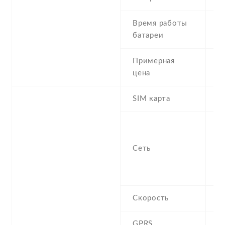
Время работы
S
батареи
T
Примерная
1
цена
SIM карта
D
S
-
Сеть
/
9
(
Скорость
H
GPRS
C