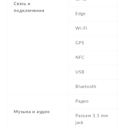
Связь и
подключения
Edge
C
Wi-Fi
W
GPS
Y
NFC
USB
m
Bluetooth
2
Радио
S
Музыка и аудио
Разъем 3.5 mm
Y
jack