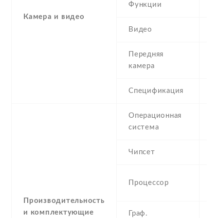
Функции
L
Камера и видео
Видео
4
Передняя
0
камера
Спецификация
V
Операционная
A
система
Чипсет
M
6
Процессор
M
Производительность
и комплектующие
Граф.