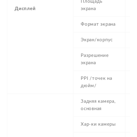
Площадь
8
Дисплей
экрана
Формат экрана
5
Экран/корпус
6
Разрешение
4
экрана
PPI /точек на
1
дюйм/
Задняя камера,
5
основная
Хар-ки камеры
5