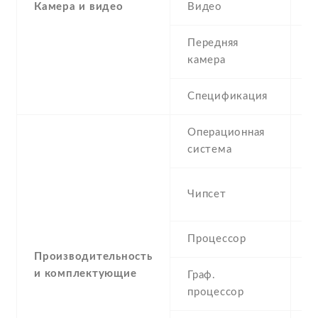
Камера и видео
Видео
3
Передняя
0
камера
Спецификация
Операционная
A
система
Q
Чипсет
S
Процессор
6
Производительность
и комплектующие
Граф.
A
процессор