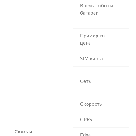
Время работы
(
батареи
t
6
Примерная
1
цена
SIM карта
M
S
Сеть
-
1
Скорость
H
GPRS
C
Связь и
Edge
C