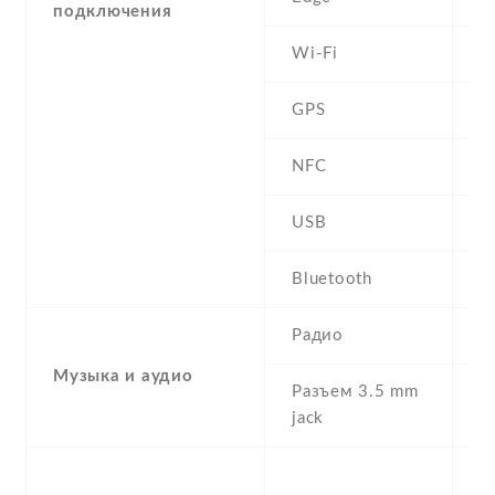
подключения
Wi-Fi
W
GPS
Y
NFC
USB
m
Bluetooth
2
Радио
S
Музыка и аудио
Разъем 3.5 mm
Y
jack
S