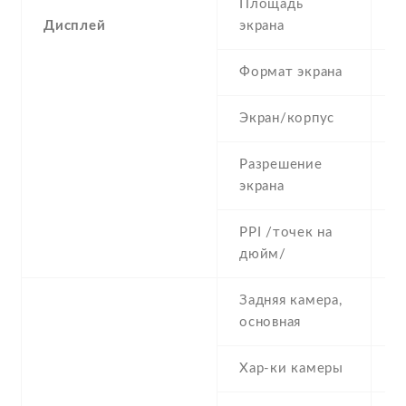
Площадь
2
Дисплей
экрана
Формат экрана
4
Экран/корпус
4
Разрешение
2
экрана
PPI /точек на
1
дюйм/
Задняя камера,
3
основная
Хар-ки камеры
3