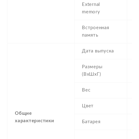
External
m
memory
(
Встроенная
5
память
Дата выпуска
2
Размеры
9
(ВхШхГ)
Вес
9
Цвет
B
Общие
характеристики
Батарея
1
S