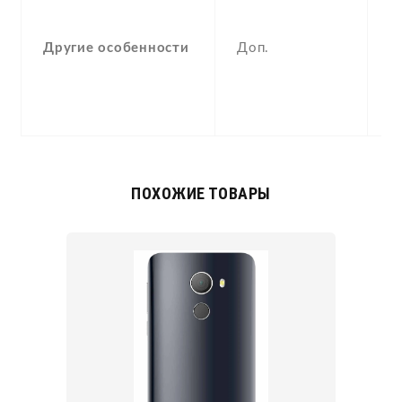
c
M
Другие особенности
Доп.
N
W
M
P
ПОХОЖИЕ ТОВАРЫ