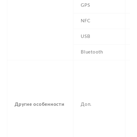
GPS
N
NFC
USB
m
Bluetooth
2
, 
P
V
M
pl
Другие особенности
Доп.
P
H
F
i
X