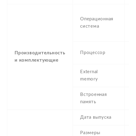
M
Операционная
W
система
M
P
4
Процессор
Производительность
S
и комплектующие
External
m
memory
(d
Встроенная
6
память
1
Дата выпуска
2
Размеры
1