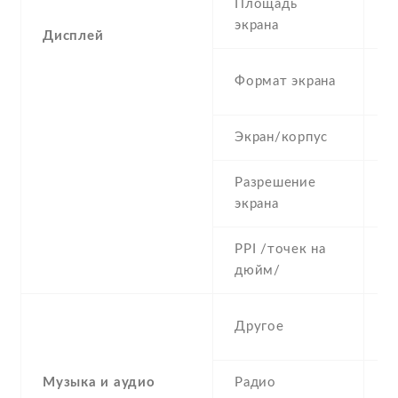
Площадь
2
экрана
Дисплей
4
Формат экрана
(
Экран/корпус
3
Разрешение
2
экрана
PPI /точек на
1
дюйм/
H
Другое
r
Музыка и аудио
Радио
N