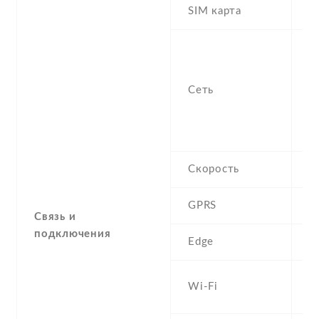
SIM карта
M
S
n
f
Сеть
-
/
1
Скорость
H
GPRS
C
Связь и
подключения
Edge
C
W
Wi-Fi
8