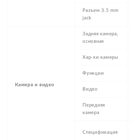
Разъем 3.5 mm
N
jack
Задняя камера,
2
основная
Хар-ки камеры
2
Функции
L
Камера и видео
Видео
Y
Передняя
0
камера
Q
Спецификация
c