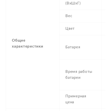
(ВхШхГ)
2
Вес
1
Цвет
Si
Общие
1
характеристики
Батарея
R
I
S
Время работы
U
батареи
T
t
Примерная
2
цена