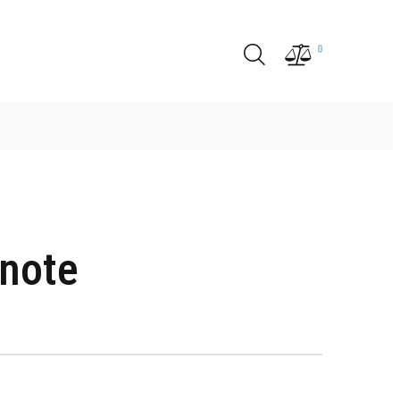
0
note