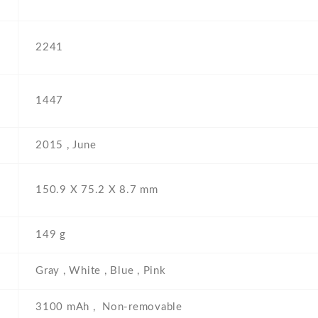
2241
1447
2015 , June
150.9 Х 75.2 Х 8.7 mm
149 g
Gray , White , Blue , Pink
3100 mAh , Non-removable