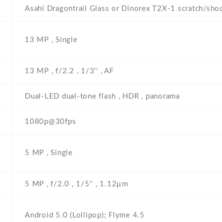
Asahi Dragontrail Glass or Dinorex T2X-1 scratch/shoc
13 MP , Single
13 MP , f/2.2 , 1/3'' , AF
Dual-LED dual-tone flash , HDR , panorama
1080p@30fps
5 MP , Single
5 MP , f/2.0 , 1/5'' , 1.12µm
Android 5.0 (Lollipop); Flyme 4.5