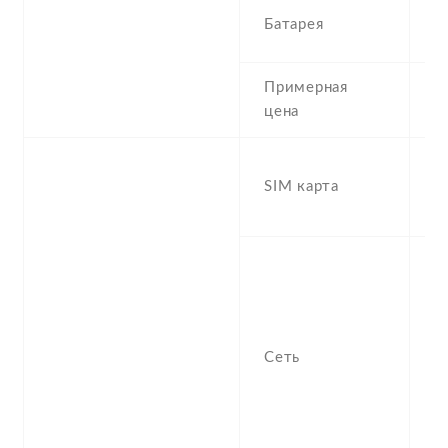
3
Батарея
N
Примерная
2
цена
D
SIM карта
S
s
S
n
f
-
Сеть
/
1
S
H