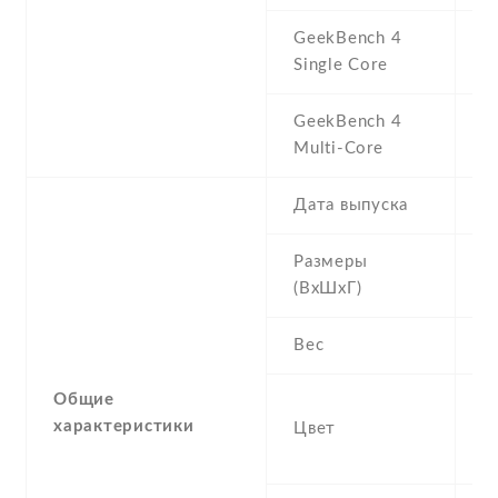
GeekBench 4
7
Single Core
GeekBench 4
2
Multi-Core
Дата выпуска
2
Размеры
1
(ВхШхГ)
7
Вес
1
Общие
Bl
характеристики
Цвет
Gr
Si