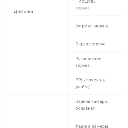
Площадь
8
экрана
Дисплей
1
Формат экрана
(
Экран/корпус
7
Разрешение
1
экрана
PPI /точек на
4
дюйм/
Задняя камера,
1
основная
1
Хар-ки камеры