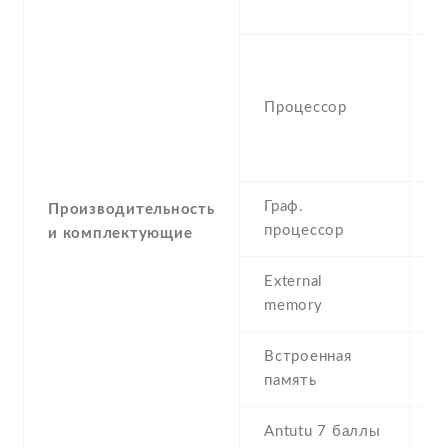
P
O
(
Процессор
C
4
C
Граф.
Производительность
M
процессор
и комплектующие
External
m
memory
2
Встроенная
3
память
R
Antutu 7 баллы
4