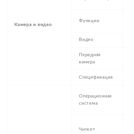
1
D
Функции
t
Камера и видео
Видео
1
Передняя
5
камера
Спецификация
5
A
Операционная
(L
система
F
M
Чипсет
M