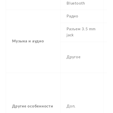
Bluetooth
4
Радио
N
Разъем 3.5 mm
Y
jack
Музыка и аудио
A
c
Другое
w
m
S
F
(
,
g
Другие особенности
Доп.
,