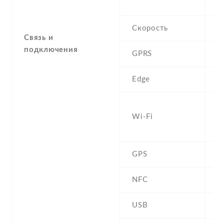
L
Скорость
H
Связь и
подключения
GPRS
Y
Edge
Y
W
Wi-Fi
a
b
GPS
Y
NFC
USB
m