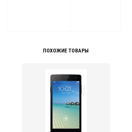
b
c
3
(
ПОХОЖИЕ ТОВАРЫ