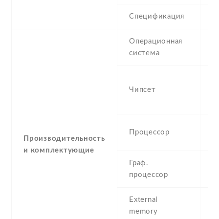
Спецификация
2
Операционная
A
система
(K
M
Чипсет
M
n
Q
Процессор
G
Производительность
и комплектующие
Граф.
M
процессор
External
m
memory
3