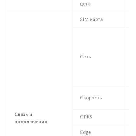
1
цена
SIM карта
D
S
n
f
Сеть
-
/
1
S
H
Скорость
M
Связь и
GPRS
Y
подключения
Edge
Y