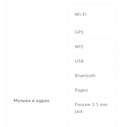
W
Wi-Fi
b
GPS
A
NFC
USB
m
Bluetooth
4
Радио
F
Музыка и аудио
Разъем 3.5 mm
Y
jack
S