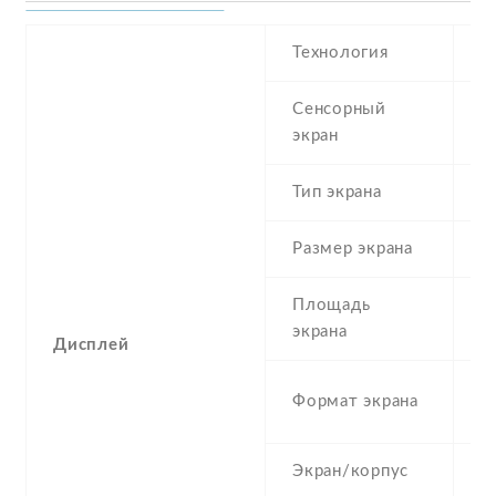
Технология
I
Сенсорный
c
экран
t
Тип экрана
1
Размер экрана
4
Площадь
6
экрана
Дисплей
1
Формат экрана
(
Экран/корпус
6