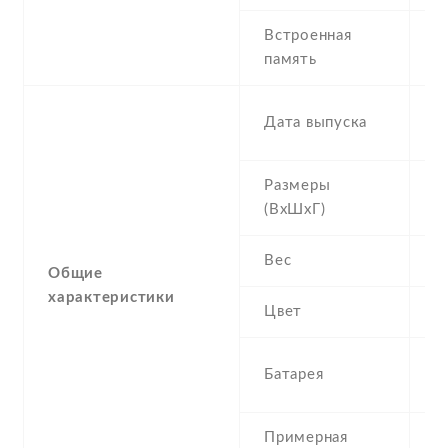
Встроенная
8
память
R
2
Дата выпуска
N
Размеры
1
(ВхШхГ)
8
Вес
0
Общие
характеристики
Цвет
B
1
Батарея
I
Примерная