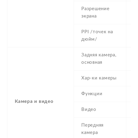
Разрешение
7
экрана
PPI /точек на
3
дюйм/
Задняя камера,
8
основная
Хар-ки камеры
8
Функции
L
Камера и видео
Видео
Y
Передняя
2
камера