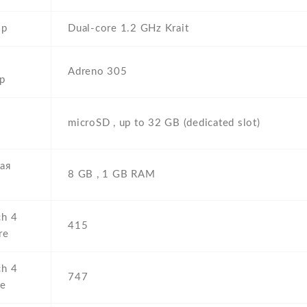
ор
Dual-core 1.2 GHz Krait
Adreno 305
р
microSD , up to 32 GB (dedicated slot)
ая
8 GB , 1 GB RAM
h 4
415
re
h 4
747
re