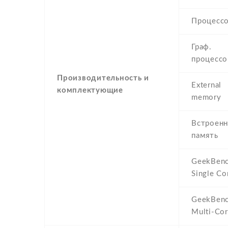
Процесс
Граф.
процессо
Производительность и
External
комплектующие
memory
Встроенн
память
GeekBenc
Single Co
GeekBenc
Multi-Co