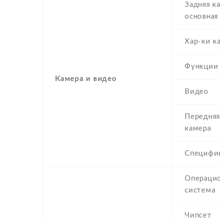
Задняя к
основная
Хар-ки к
Функции
Камера и видео
Видео
Передняя
камера
Специфи
Операци
система
Чипсет