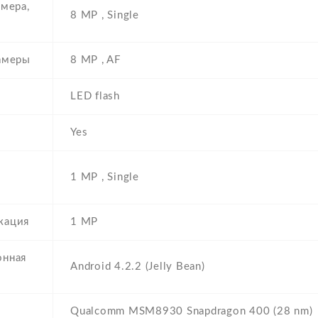
амера,
8 MP , Single
амеры
8 MP , AF
LED flash
Yes
1 MP , Single
кация
1 MP
онная
Android 4.2.2 (Jelly Bean)
Qualcomm MSM8930 Snapdragon 400 (28 nm)