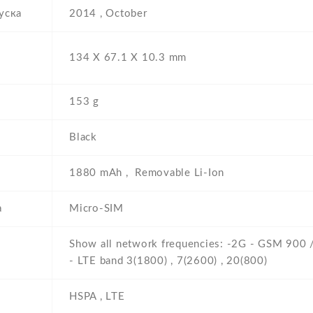
уска
2014 , October
134 Х 67.1 Х 10.3 mm
153 g
Black
1880 mAh , Removable Li-Ion
а
Micro-SIM
Show all network frequencies: -2G - GSM 900
- LTE band 3(1800) , 7(2600) , 20(800)
HSPA , LTE