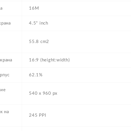
на
16M
крана
4.5" inch
55.8 cm2
крана
16:9 (height:width)
рпус
62.1%
ние
540 x 960 px
к на
245 PPI