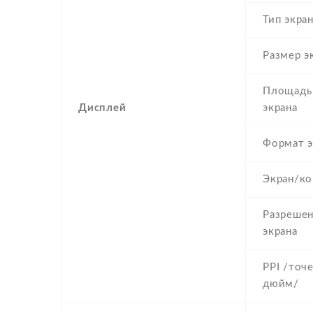
Тип экра
Размер э
Площадь
Дисплей
экрана
Формат э
Экран/ко
Разреше
экрана
PPI /точе
дюйм/