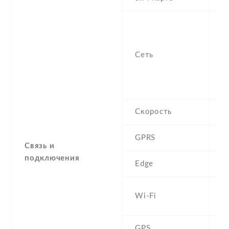
S
n
f
Сеть
-
/
1
Скорость
H
GPRS
Y
Связь и
подключения
Edge
Y
W
Wi-Fi
b
GPS
Y