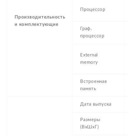
1
Процессор
A
Производительность
и комплектующие
Граф.
P
процессор
S
m
External
3
memory
(d
Встроенная
4
память
R
Дата выпуска
2
Размеры
1
(ВхШхГ)
1