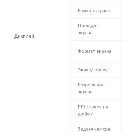
Размер экрана
3
Площадь
3
экрана
Дисплей
3
Формат экрана
(
Экран/корпус
5
Разрешение
3
экрана
PPI /точек на
1
дюйм/
Задняя камера,