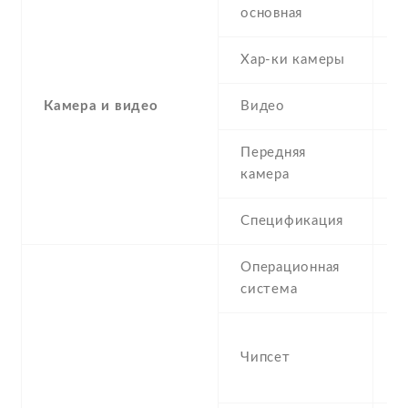
2
основная
Хар-ки камеры
2
Камера и видео
Видео
4
Передняя
0
камера
Спецификация
Операционная
A
система
(J
M
Чипсет
M
n