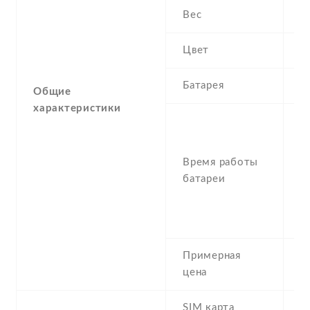
Вес
1
Цвет
B
Батарея
0
Общие
характеристики
S
U
(
Время работы
3
батареи
T
t
U
Примерная
5
цена
SIM карта
M