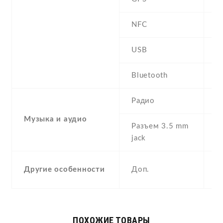
NFC
USB
m
Bluetooth
4
Радио
F
Музыка и аудио
Разъем 3.5 mm
Y
jack
S
Другие особенности
Доп.
A
ПОХОЖИЕ ТОВАРЫ